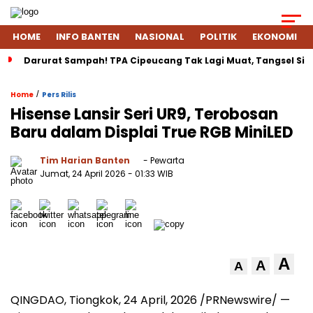
HOME
INFO BANTEN
NASIONAL
POLITIK
EKONOMI
Darurat Sampah! TPA Cipeucang Tak Lagi Muat, Tangsel Si
/
Home
Pers Rilis
Hisense Lansir Seri UR9, Terobosan
Baru dalam Displai True RGB MiniLED
Tim Harian Banten
- Pewarta
Jumat, 24 April 2026
- 01:33 WIB
A
A
A
QINGDAO, Tiongkok
,
24 April, 2026
/PRNewswire/ —