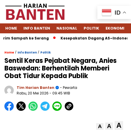
ID
HOME
INFO BANTEN
NASIONAL
POLITIK
EKONOMI
im Sampah ke Serang
Kesepakatan Dagang AS–Indonesia: Tari
/
/
Home
Info Banten
Politik
Sentil Keras Pejabat Negara, Anies
Baswedan: Berhentilah Memberi
Obat Tidur Kepada Publik
Tim Harian Banten
- Pewarta
Rabu, 20 Mei 2026
- 09:45 WIB
A
A
A