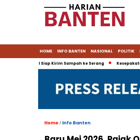
HOME
INFO BANTEN
NASIONAL
POLITIK
at, Tangsel Siap Kirim Sampah ke Serang
Kesepakatan Daga
Home
Info Banten
/
Baru Mei 2026, Pajak 