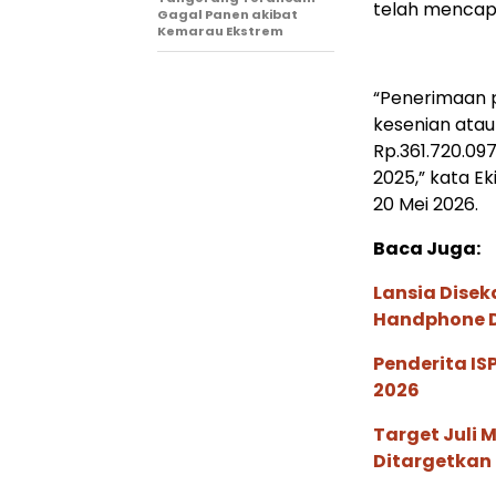
telah mencapa
Gagal Panen akibat
Kemarau Ekstrem
“Penerimaan p
kesenian atau
Rp.361.720.09
2025,” kata E
20 Mei 2026.
Baca Juga:
Lansia Disek
Handphone D
Penderita I
2026
Target Juli 
Ditargetkan