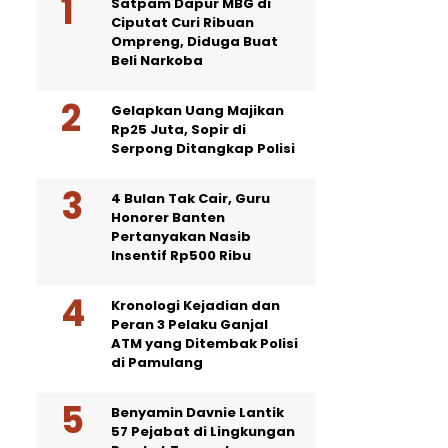
Satpam Dapur MBG di
Ciputat Curi Ribuan
Ompreng, Diduga Buat
Beli Narkoba
Gelapkan Uang Majikan
Rp25 Juta, Sopir di
Serpong Ditangkap Polisi
4 Bulan Tak Cair, Guru
Honorer Banten
Pertanyakan Nasib
Insentif Rp500 Ribu
Kronologi Kejadian dan
Peran 3 Pelaku Ganjal
ATM yang Ditembak Polisi
di Pamulang
Benyamin Davnie Lantik
57 Pejabat di Lingkungan