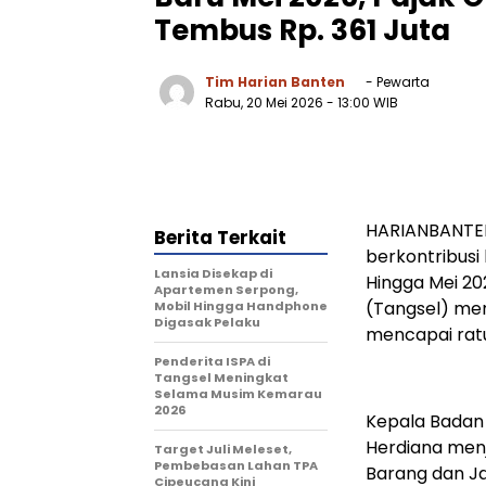
Tembus Rp. 361 Juta
Tim Harian Banten
- Pewarta
Rabu, 20 Mei 2026
- 13:00 WIB
HARIANBANTEN
Berita Terkait
berkontribus
Lansia Disekap di
Hingga Mei 2
Apartemen Serpong,
(Tangsel) men
Mobil Hingga Handphone
Digasak Pelaku
mencapai ratu
Penderita ISPA di
Tangsel Meningkat
Selama Musim Kemarau
2026
Kepala Badan
Herdiana menj
Target Juli Meleset,
Pembebasan Lahan TPA
Barang dan Ja
Cipeucang Kini