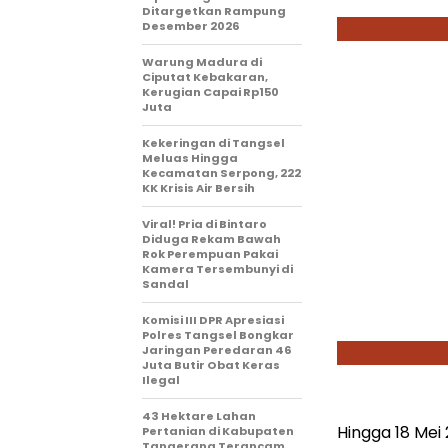
Ditargetkan Rampung
Desember 2026
Warung Madura di
Ciputat Kebakaran,
Kerugian Capai Rp150
Juta
Kekeringan di Tangsel
Meluas Hingga
Kecamatan Serpong, 222
KK Krisis Air Bersih
Viral! Pria di Bintaro
Diduga Rekam Bawah
Rok Perempuan Pakai
Kamera Tersembunyi di
Sandal
Komisi III DPR Apresiasi
Polres Tangsel Bongkar
Jaringan Peredaran 46
Juta Butir Obat Keras
Ilegal
43 Hektare Lahan
Hingga 18 Mei
Pertanian di Kabupaten
Tangerang Terancam