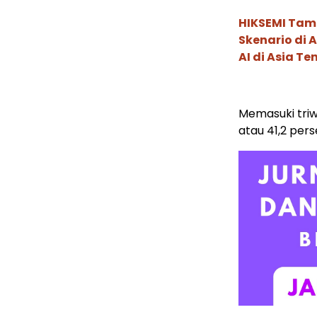
HIKSEMI Tam
Skenario di
AI di Asia T
Memasuki triwu
atau 41,2 pers