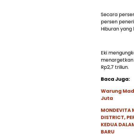
Secara persen
persen peneri
Hiburan yang 
Eki mengungk
menargetkan p
Rp2,7 triliun.
Baca Juga:
Warung Madu
Juta
MONDEVITA 
DISTRICT, P
KEDUA DALA
BARU