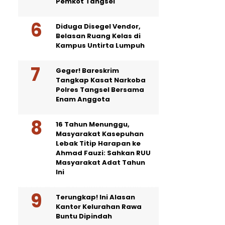
Pemkot Tangsel
Diduga Disegel Vendor,
Belasan Ruang Kelas di
Kampus Untirta Lumpuh
Geger! Bareskrim
Tangkap Kasat Narkoba
Polres Tangsel Bersama
Enam Anggota
16 Tahun Menunggu,
Masyarakat Kasepuhan
Lebak Titip Harapan ke
Ahmad Fauzi: Sahkan RUU
Masyarakat Adat Tahun
Ini
Terungkap! Ini Alasan
Kantor Kelurahan Rawa
Buntu Dipindah