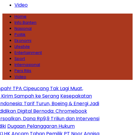
Video
Home
Info Banten
Nasional
Politik
Ekonomi
Lifestyle
Entertainment
Sport
Internasional
Pers Rilis
Video
A Cipeucang Tak Lagi Muat,
 Sampah ke Serang
Kesepakatan
 Tarif Turun, Boeing & Energi Jadi
Digital Bernoda: Chromebook
 Dana Rp9,9 Triliun dan Intervensi
aan Pelanggaran Hukum
cam Tahan Pemilik PT Noor Annisa