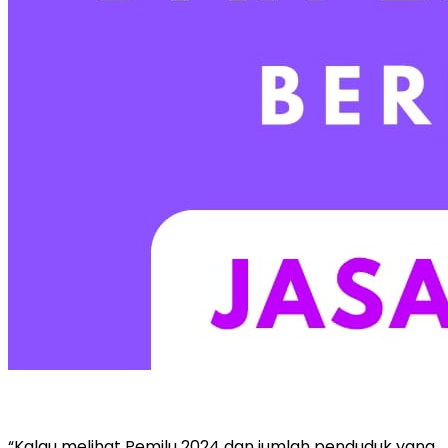
“Kalau melihat Pemilu 2024 dan jumlah penduduk yang