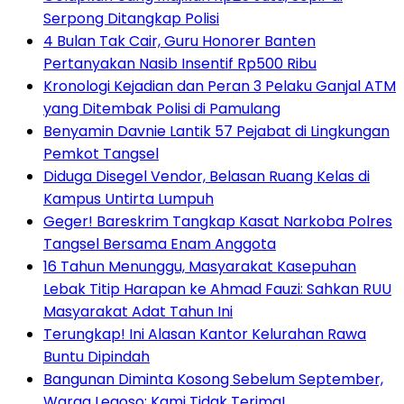
Serpong Ditangkap Polisi
4 Bulan Tak Cair, Guru Honorer Banten
Pertanyakan Nasib Insentif Rp500 Ribu
Kronologi Kejadian dan Peran 3 Pelaku Ganjal ATM
yang Ditembak Polisi di Pamulang
Benyamin Davnie Lantik 57 Pejabat di Lingkungan
Pemkot Tangsel
Diduga Disegel Vendor, Belasan Ruang Kelas di
Kampus Untirta Lumpuh
Geger! Bareskrim Tangkap Kasat Narkoba Polres
Tangsel Bersama Enam Anggota
16 Tahun Menunggu, Masyarakat Kasepuhan
Lebak Titip Harapan ke Ahmad Fauzi: Sahkan RUU
Masyarakat Adat Tahun Ini
Terungkap! Ini Alasan Kantor Kelurahan Rawa
Buntu Dipindah
Bangunan Diminta Kosong Sebelum September,
Warga Legoso: Kami Tidak Terima!