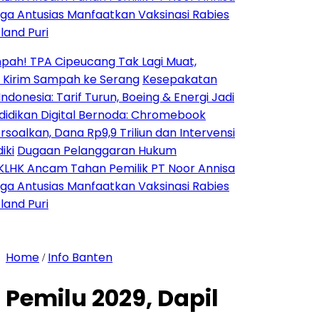
ias Manfaatkan Vaksinasi Rabies
i
A Cipeucang Tak Lagi Muat,
 Sampah ke Serang
Kesepakatan
 Tarif Turun, Boeing & Energi Jadi
Digital Bernoda: Chromebook
 Dana Rp9,9 Triliun dan Intervensi
aan Pelanggaran Hukum
cam Tahan Pemilik PT Noor Annisa
ias Manfaatkan Vaksinasi Rabies
i
Home
Info Banten
/
Pemilu 2029, Dapil