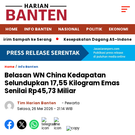
HOME
INFO BANTEN
NASIONAL
POLITIK
EKONOMI
im Sampah ke Serang
Kesepakatan Dagang AS–Indonesia: Tari
/
Home
Info Banten
Belasan WN China Kedapatan
Selundupkan 17,55 Kilogram Emas
Senilai Rp45,73 Miliar
Tim Harian Banten
- Pewarta
Selasa, 26 Mei 2026
- 21:14 WIB