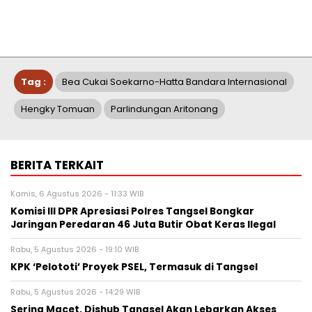
Tag :
Bea Cukai Soekarno-Hatta Bandara Internasional
Hengky Tomuan
Parlindungan Aritonang
BERITA TERKAIT
Kamis, 6 Agustus 2026 - 11:33 WIB
Komisi III DPR Apresiasi Polres Tangsel Bongkar
Jaringan Peredaran 46 Juta Butir Obat Keras Ilegal
Rabu, 5 Agustus 2026 - 19:10 WIB
KPK ‘Pelototi’ Proyek PSEL, Termasuk di Tangsel
Rabu, 5 Agustus 2026 - 14:29 WIB
Sering Macet, Dishub Tangsel Akan Lebarkan Akses