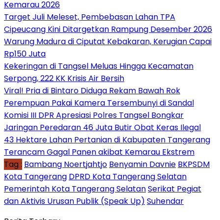
Kemarau 2026
Target Juli Meleset, Pembebasan Lahan TPA
Cipeucang Kini Ditargetkan Rampung Desember 2026
Warung Madura di Ciputat Kebakaran, Kerugian Capai
Rp150 Juta
Kekeringan di Tangsel Meluas Hingga Kecamatan
Serpong, 222 KK Krisis Air Bersih
Viral! Pria di Bintaro Diduga Rekam Bawah Rok
Perempuan Pakai Kamera Tersembunyi di Sandal
Komisi III DPR Apresiasi Polres Tangsel Bongkar
Jaringan Peredaran 46 Juta Butir Obat Keras Ilegal
43 Hektare Lahan Pertanian di Kabupaten Tangerang
Terancam Gagal Panen akibat Kemarau Ekstrem
Tag :
Bambang Noertjahtjo
Benyamin Davnie
BKPSDM
Kota Tangerang
DPRD Kota Tangerang Selatan
Pemerintah Kota Tangerang Selatan
Serikat Pegiat
dan Aktivis Urusan Publik (Speak Up)
Suhendar