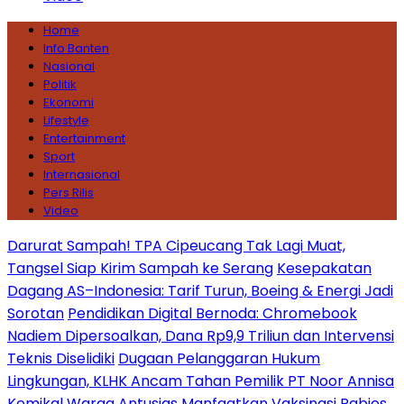
Home
Info Banten
Nasional
Politik
Ekonomi
Lifestyle
Entertainment
Sport
Internasional
Pers Rilis
Video
Darurat Sampah! TPA Cipeucang Tak Lagi Muat,
Tangsel Siap Kirim Sampah ke Serang
Kesepakatan
Dagang AS–Indonesia: Tarif Turun, Boeing & Energi Jadi
Sorotan
Pendidikan Digital Bernoda: Chromebook
Nadiem Dipersoalkan, Dana Rp9,9 Triliun dan Intervensi
Teknis Diselidiki
Dugaan Pelanggaran Hukum
Lingkungan, KLHK Ancam Tahan Pemilik PT Noor Annisa
Kemikal
Warga Antusias Manfaatkan Vaksinasi Rabies