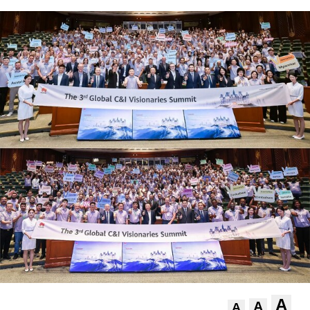
A
A
A