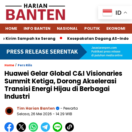
ID
HOME
INFO BANTEN
NASIONAL
POLITIK
EKONOMI
irim Sampah ke Serang
Kesepakatan Dagang AS–Indonesia: Ta
/
Home
Pers Rilis
Huawei Gelar Global C&I Visionaries
Summit Ketiga, Dorong Akselerasi
Transisi Energi Hijau di Berbagai
Industri
Tim Harian Banten
- Pewarta
Selasa, 26 Mei 2026
- 14:29 WIB