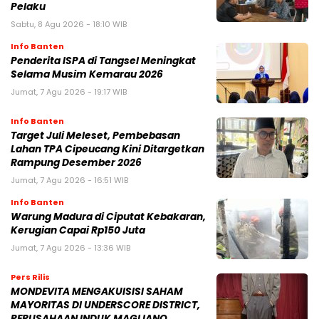
Pelaku
Sabtu, 8 Agu 2026 - 18:10 WIB
Info Banten
Penderita ISPA di Tangsel Meningkat
Selama Musim Kemarau 2026
Jumat, 7 Agu 2026 - 19:17 WIB
Info Banten
Target Juli Meleset, Pembebasan
Lahan TPA Cipeucang Kini Ditargetkan
Rampung Desember 2026
Jumat, 7 Agu 2026 - 16:51 WIB
Info Banten
Warung Madura di Ciputat Kebakaran,
Kerugian Capai Rp150 Juta
Jumat, 7 Agu 2026 - 13:36 WIB
Pers Rilis
MONDEVITA MENGAKUISISI SAHAM
MAYORITAS DI UNDERSCORE DISTRICT,
PERUSAHAAN INDUK MAGLIANO,