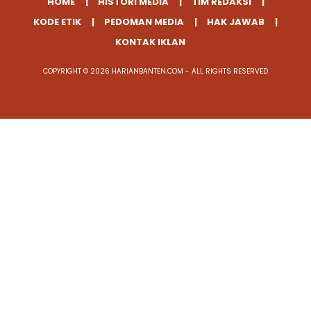
HOME
HISTORI MEDIA
TIM REDAKSI
KODE ETIK
PEDOMAN MEDIA
HAK JAWAB
KONTAK IKLAN
COPYRIGHT © 2026 HARIANBANTEN.COM - ALL RIGHTS RESERVED