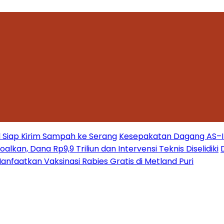
 Siap Kirim Sampah ke Serang
Kesepakatan Dagang AS–Ind
kan, Dana Rp9,9 Triliun dan Intervensi Teknis Diselidiki
nfaatkan Vaksinasi Rabies Gratis di Metland Puri