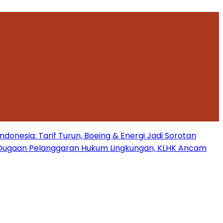
onesia: Tarif Turun, Boeing & Energi Jadi Sorotan
Dugaan Pelanggaran Hukum Lingkungan, KLHK Ancam