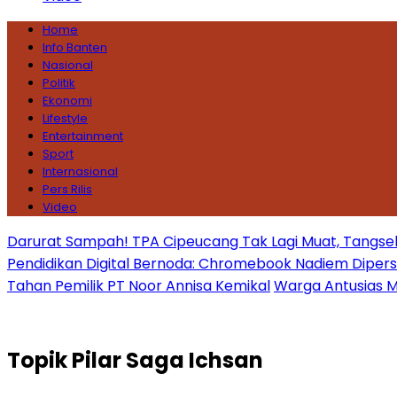
Home
Info Banten
Nasional
Politik
Ekonomi
Lifestyle
Entertainment
Sport
Internasional
Pers Rilis
Video
Darurat Sampah! TPA Cipeucang Tak Lagi Muat, Tangsel
Pendidikan Digital Bernoda: Chromebook Nadiem Dipersoal
Tahan Pemilik PT Noor Annisa Kemikal
Warga Antusias Ma
Topik
Pilar Saga Ichsan