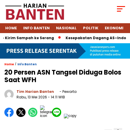
HOME
INFO BANTEN
NASIONAL
POLITIK
EKONOMI
Kirim Sampah ke Serang
Kesepakatan Dagang AS–Indonesia: T
/
Home
Info Banten
20 Persen ASN Tangsel Diduga Bolos
Saat WFH
Tim Harian Banten
- Pewarta
Rabu, 13 Mei 2026
- 14:11 WIB