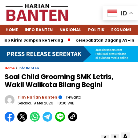
ID
HOME
INFO BANTEN
NASIONAL
POLITIK
EKONOMI
ap Kirim Sampah ke Serang
Kesepakatan Dagang AS–Indonesia
/
Home
Info Banten
Soal Child Grooming SMK Letris,
Wakil Walikota Bilang Begini
Tim Harian Banten
- Pewarta
Selasa, 19 Mei 2026
- 18:36 WIB
A
A
A