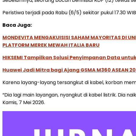
Sebelumnya, seorang bocah berinisial RDP (12) tewas sete
Peristiwa terjadi pada Rabu (6/5) sekitar pukul 17.3
Baca Juga:
MONDEVITA MENGAKUISISI SAHAM MAYORITAS DI U
PLATFORM MEREK MEWAH ITALIA BARU
HIKSEMI Tampilkan Solusi Penyimpanan Data untuk 
Huawei Jadi Mitra bagi Ajang GSMA M360 ASEAN 2
Karena layang-layang tersangkut di kabel, korban mema
“Dia lagi main layangan, nyangkut di kabel listrik. Dia na
Kamis, 7 Mei 2026.