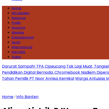
Home
Info Banten
Nasional
Politik
Ekonomi
Lifestyle
Entertainment
Sport
Internasional
Pers Rilis
Video
Darurat Sampah! TPA Cipeucang Tak Lagi Muat, Tangsel
Pendidikan Digital Bernoda: Chromebook Nadiem Dipersoal
Tahan Pemilik PT Noor Annisa Kemikal
Warga Antusias Ma
Home
Info Banten
/