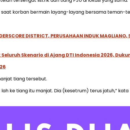
lah tersengat listrik dari tiang PJU di lokasi yang sama.
0 WIB saat korban bermain layang-layang bersama teman-
NDERSCORE DISTRICT, PERUSAHAAN INDUK MAGLIANO
Seluruh Skenario di Ajang DTI Indonesia 2026, Duk
026
njat tiang tersebut.
ik lah ke tiang itu manjat. Dia (kesetrum) terus jatuh,” ka