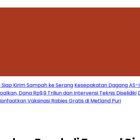
 Siap Kirim Sampah ke Serang
Kesepakatan Dagang AS–Ind
kan, Dana Rp9,9 Triliun dan Intervensi Teknis Diselidiki
nfaatkan Vaksinasi Rabies Gratis di Metland Puri