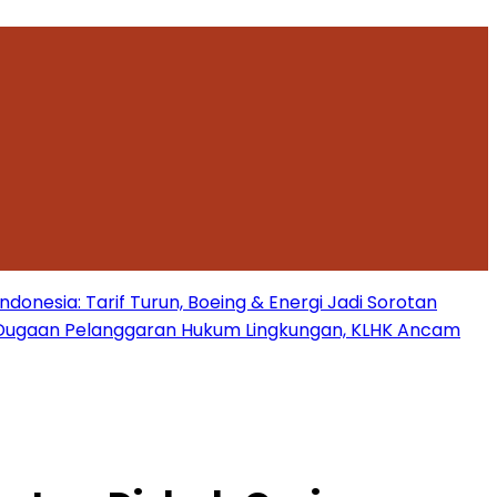
onesia: Tarif Turun, Boeing & Energi Jadi Sorotan
Dugaan Pelanggaran Hukum Lingkungan, KLHK Ancam