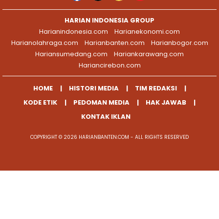
HARIAN INDONESIA GROUP
Harianindonesia.com
Harianekonomi.com
Harianolahraga.com
Harianbanten.com
Harianbogor.com
Hariansumedang.com
Hariankarawang.com
Hariancirebon.com
HOME
HISTORI MEDIA
TIM REDAKSI
KODE ETIK
PEDOMAN MEDIA
HAK JAWAB
KONTAK IKLAN
COPYRIGHT © 2026 HARIANBANTEN.COM - ALL RIGHTS RESERVED