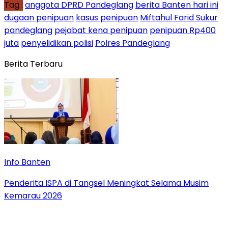
Tag :
anggota DPRD Pandeglang
berita Banten hari ini
dugaan penipuan
kasus penipuan
Miftahul Farid Sukur
pandeglang
pejabat kena penipuan
penipuan Rp400
juta
penyelidikan polisi
Polres Pandeglang
Berita Terbaru
Info Banten
Penderita ISPA di Tangsel Meningkat Selama Musim
Kemarau 2026