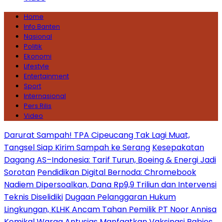
Home
Info Banten
Nasional
Politik
Ekonomi
Lifestyle
Entertainment
Sport
Internasional
Pers Rilis
Video
Darurat Sampah! TPA Cipeucang Tak Lagi Muat,
Tangsel Siap Kirim Sampah ke Serang
Kesepakatan
Dagang AS–Indonesia: Tarif Turun, Boeing & Energi Jadi
Sorotan
Pendidikan Digital Bernoda: Chromebook
Nadiem Dipersoalkan, Dana Rp9,9 Triliun dan Intervensi
Teknis Diselidiki
Dugaan Pelanggaran Hukum
Lingkungan, KLHK Ancam Tahan Pemilik PT Noor Annisa
Kemikal
Warga Antusias Manfaatkan Vaksinasi Rabies