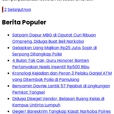
Paginasi
1
2
Selanjutnya
pos
Berita Populer
Satpam Dapur MBG di Ciputat Curi Ribuan
Ompreng, Diduga Buat Beli Narkoba
Gelapkan Uang Majikan Rp25 Juta, Sopir di
Serpong Ditangkap Polisi
4 Bulan Tak Cair, Guru Honorer Banten
Pertanyakan Nasib Insentif Rp500 Ribu
Kronologi Kejadian dan Peran 3 Pelaku Ganjal ATM
yang Ditembak Polisi di Pamulang
Benyamin Davnie Lantik 57 Pejabat di Lingkungan
Pemkot Tangsel
Diduga Disegel Vendor, Belasan Ruang Kelas di
Kampus Untirta Lumpuh
Geger! Bareskrim Tangkap Kasat Narkoba Polres