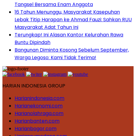
Tangsel Bersama Enam Anggota
16 Tahun Menunggu, Masyarakat Kasepuhan
Lebak Titip Harapan ke Ahmad Fauzi: Sahkan RUU
Masyarakat Adat Tahun Ini
Terungkap! Ini Alasan Kantor Kelurahan Rawa
Buntu Dipindah
Bangunan Diminta Kosong Sebelum September,
Warga Legoso: Kami Tidak Terima!
HARIAN INDONESIA GROUP
Harianindonesia.com
Harianekonomi.com
Harianolahraga.com
Harianbanten.com
Harianbogor.com