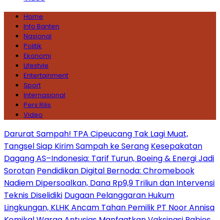
Home
Info Banten
Nasional
Politik
Ekonomi
Lifestyle
Entertainment
Sport
Internasional
Pers Rilis
Video
Darurat Sampah! TPA Cipeucang Tak Lagi Muat,
Tangsel Siap Kirim Sampah ke Serang
Kesepakatan
Dagang AS–Indonesia: Tarif Turun, Boeing & Energi Jadi
Sorotan
Pendidikan Digital Bernoda: Chromebook
Nadiem Dipersoalkan, Dana Rp9,9 Triliun dan Intervensi
Teknis Diselidiki
Dugaan Pelanggaran Hukum
Lingkungan, KLHK Ancam Tahan Pemilik PT Noor Annisa
Kemikal
Warga Antusias Manfaatkan Vaksinasi Rabies