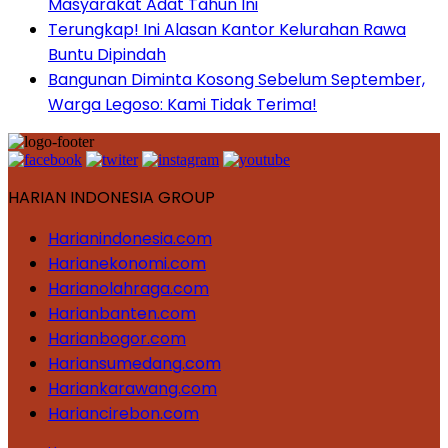
Masyarakat Adat Tahun Ini
Terungkap! Ini Alasan Kantor Kelurahan Rawa
Buntu Dipindah
Bangunan Diminta Kosong Sebelum September,
Warga Legoso: Kami Tidak Terima!
HARIAN INDONESIA GROUP
Harianindonesia.com
Harianekonomi.com
Harianolahraga.com
Harianbanten.com
Harianbogor.com
Hariansumedang.com
Hariankarawang.com
Hariancirebon.com