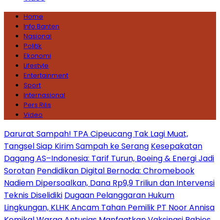
Home
Info Banten
Nasional
Politik
Ekonomi
Lifestyle
Entertainment
Sport
Internasional
Pers Rilis
Video
Darurat Sampah! TPA Cipeucang Tak Lagi Muat,
Tangsel Siap Kirim Sampah ke Serang
Kesepakatan
Dagang AS–Indonesia: Tarif Turun, Boeing & Energi Jadi
Sorotan
Pendidikan Digital Bernoda: Chromebook
Nadiem Dipersoalkan, Dana Rp9,9 Triliun dan Intervensi
Teknis Diselidiki
Dugaan Pelanggaran Hukum
Lingkungan, KLHK Ancam Tahan Pemilik PT Noor Annisa
Kemikal
Warga Antusias Manfaatkan Vaksinasi Rabies