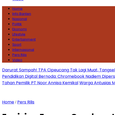
Home
Info Banten
Nasional
Politik
Ekonomi
Lifestyle
Entertainment
Sport
Internasional
Pers Rilis
Video
Darurat Sampah! TPA Cipeucang Tak Lagi Muat, Tangsel
Pendidikan Digital Bernoda: Chromebook Nadiem Dipersoal
Tahan Pemilik PT Noor Annisa Kemikal
Warga Antusias Ma
Home
Pers Rilis
/