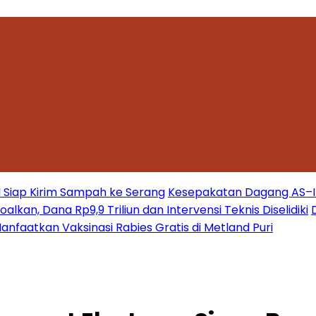
 Siap Kirim Sampah ke Serang
Kesepakatan Dagang AS–Ind
kan, Dana Rp9,9 Triliun dan Intervensi Teknis Diselidiki
nfaatkan Vaksinasi Rabies Gratis di Metland Puri