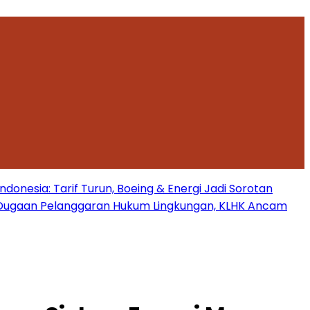
onesia: Tarif Turun, Boeing & Energi Jadi Sorotan
Dugaan Pelanggaran Hukum Lingkungan, KLHK Ancam