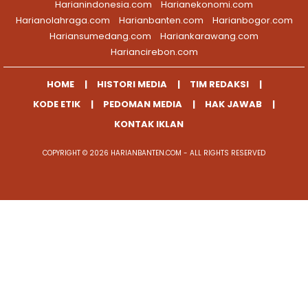
Harianindonesia.com
Harianekonomi.com
Harianolahraga.com
Harianbanten.com
Harianbogor.com
Hariansumedang.com
Hariankarawang.com
Hariancirebon.com
HOME
HISTORI MEDIA
TIM REDAKSI
KODE ETIK
PEDOMAN MEDIA
HAK JAWAB
KONTAK IKLAN
COPYRIGHT © 2026 HARIANBANTEN.COM - ALL RIGHTS RESERVED