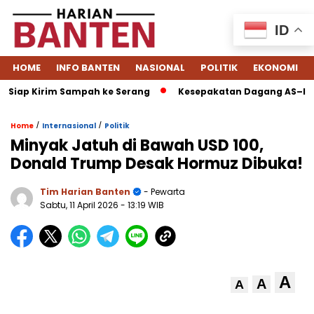
ID
HOME
INFO BANTEN
NASIONAL
POLITIK
EKONOMI
 Siap Kirim Sampah ke Serang
Kesepakatan Dagang AS–Indon
/
/
Home
Internasional
Politik
Minyak Jatuh di Bawah USD 100,
Donald Trump Desak Hormuz Dibuka!
Tim Harian Banten
- Pewarta
Sabtu, 11 April 2026
- 13:19 WIB
A
A
A