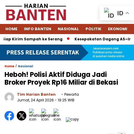
ID
HOME
INFO BANTEN
NASIONAL
POLITIK
EKONOMI
Siap Kirim Sampah ke Serang
Kesepakatan Dagang AS–Indones
/
Home
Nasional
Heboh! Polisi Aktif Diduga Jadi
Broker Proyek Rp16 Miliar di Bekasi
Tim Harian Banten
- Pewarta
Jumat, 24 April 2026
- 19:25 WIB