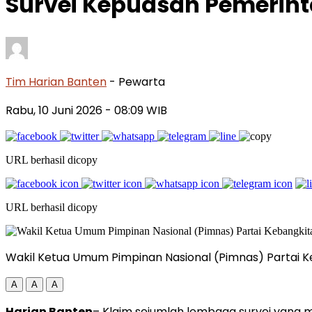
Survei Kepuasan Pemerint
Tim Harian Banten
- Pewarta
Rabu, 10 Juni 2026
- 08:09 WIB
URL berhasil dicopy
URL berhasil dicopy
Wakil Ketua Umum Pimpinan Nasional (Pimnas) Partai Keb
A
A
A
Harian Banten
– Klaim sejumlah lembaga survei yang 