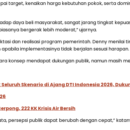
target, kenaikan harga kebutuhan pokok, serta domina
dap daya beli masyarakat, sangat jarang tingkat kepuas
sanya bergerak lebih moderat,” ujarnya.
tasi dan realisasi program pemerintah. Denny menilai 
pabila implementasinya tidak berjalan sesuai harapan.
cara konsep mendapat dukungan publik, namun masih me
Seluruh Skenario di Ajang DTI Indonesia 2026, Duk
026
pong, 222 KK Krisis Air Bersih
a, persepsi publik dapat berubah dengan cepat,” katan