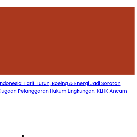
onesia: Tarif Turun, Boeing & Energi Jadi Sorotan
Dugaan Pelanggaran Hukum Lingkungan, KLHK Ancam