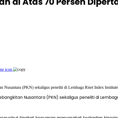
ah di Atas 70 Persen Diper
angkitan Nusantara (PKN) sekaligus peneliti di Lembaga 
menyebut tingkat kepuasan masyarakat terhadap kinerja