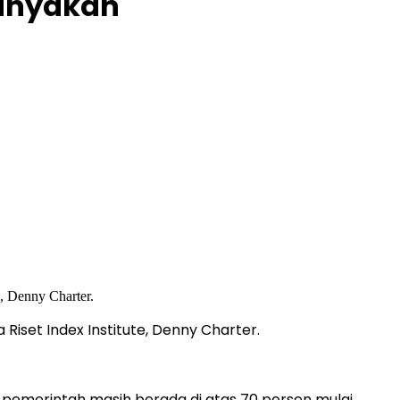
tanyakan
Riset Index Institute, Denny Charter.
 pemerintah masih berada di atas 70 persen mulai