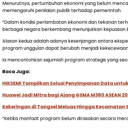
Menurutnya, pertumbuhan ekonomi yang belum mencapai 
memengaruhi penilaian publik terhadap pemerintah.
“Dalam kondisi perlambatan ekonomi dan tekanan terha
berbagai negara berkembang menunjukkan kepuasan bia
Alasan kedua adalah adanya kesenjangan antara ekspek
program unggulan dapat berubah menjadi kekecewaan a
Ia mencontohkan sejumlah program strategis yang se
Baca Juga:
HIKSEMI Tampilkan Solusi Penyimpanan Data untuk 
Huawei Jadi Mitra bagi Ajang GSMA M360 ASEAN 2
Kekeringan di Tangsel Meluas Hingga Kecamatan Ser
“Ketika manfaat program belum dirasakan secara merat