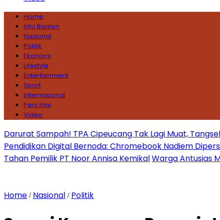
Home
Info Banten
Nasional
Politik
Ekonomi
Lifestyle
Entertainment
Sport
Internasional
Pers Rilis
Video
Darurat Sampah! TPA Cipeucang Tak Lagi Muat, Tangsel
Pendidikan Digital Bernoda: Chromebook Nadiem Dipersoal
Tahan Pemilik PT Noor Annisa Kemikal
Warga Antusias Ma
Home
Nasional
Politik
/
/