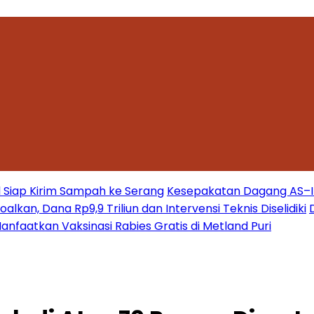
 Siap Kirim Sampah ke Serang
Kesepakatan Dagang AS–Ind
kan, Dana Rp9,9 Triliun dan Intervensi Teknis Diselidiki
nfaatkan Vaksinasi Rabies Gratis di Metland Puri