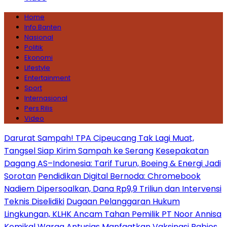
Home
Info Banten
Nasional
Politik
Ekonomi
Lifestyle
Entertainment
Sport
Internasional
Pers Rilis
Video
Darurat Sampah! TPA Cipeucang Tak Lagi Muat,
Tangsel Siap Kirim Sampah ke Serang
Kesepakatan
Dagang AS–Indonesia: Tarif Turun, Boeing & Energi Jadi
Sorotan
Pendidikan Digital Bernoda: Chromebook
Nadiem Dipersoalkan, Dana Rp9,9 Triliun dan Intervensi
Teknis Diselidiki
Dugaan Pelanggaran Hukum
Lingkungan, KLHK Ancam Tahan Pemilik PT Noor Annisa
Kemikal
Warga Antusias Manfaatkan Vaksinasi Rabies