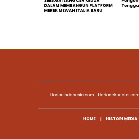
SEBAGAI LANGKAH KEDUA
Pengemb
DALAM MEMBANGUN PLATFORM
Tengga
MEREK MEWAH ITALIA BARU
Harianindonesia.com
Harianekonomi.co
HOME
HISTORI MEDIA