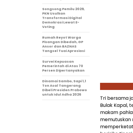
Songsong Pemilu 2029,
PKN Usulkan
Transformasi Digital
Demokrasi Lewat E-
Voting
Rumah Reyot Warga
Pisangan Dibedah, GP
Ansor dan BAZNAS
Tangsel Tuai Apresiasi
Survei Kepuasan
Pemerintah di Atas 70
Persen Dipertanyakan
Dinamai Sambo, Sapi 1,1
Ton Asal Tangerang
Dibeli Presiden Prabowo
untuk Idul Adha 2026
Tri bersama j
Bulak Kapal, t
makam pahlaw
memutuskan m
memperketat p