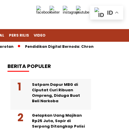
ID
AL
PERS RILIS
VIDEO
tan
Pendidikan Digital Bernoda: Chromebook Nadiem Dipersoa
BERITA POPULER
Satpam Dapur MBG di
Ciputat Curi Ribuan
Ompreng, Diduga Buat
Beli Narkoba
Gelapkan Uang Majikan
Rp25 Juta, Sopir di
Serpong Ditangkap Polisi