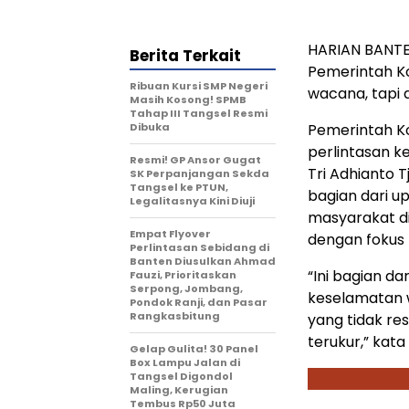
HARIAN BANTEN
Berita Terkait
Pemerintah Ko
Ribuan Kursi SMP Negeri
wacana, tapi a
Masih Kosong! SPMB
Tahap III Tangsel Resmi
Dibuka
Pemerintah Ko
perlintasan ke
Resmi! GP Ansor Gugat
Tri Adhianto
SK Perpanjangan Sekda
Tangsel ke PTUN,
bagian dari 
Legalitasnya Kini Diuji
masyarakat di
Empat Flyover
dengan fokus 
Perlintasan Sebidang di
Banten Diusulkan Ahmad
“Ini bagian d
Fauzi, Prioritaskan
Serpong, Jombang,
keselamatan w
Pondok Ranji, dan Pasar
Rangkasbitung
yang tidak r
terukur,” kata
Gelap Gulita! 30 Panel
Box Lampu Jalan di
Tangsel Digondol
Maling, Kerugian
Tembus Rp50 Juta