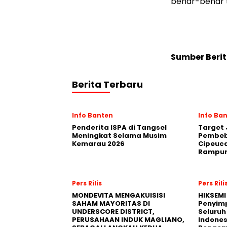
benar-benar t
Sumber Berit
Berita Terbaru
Info Banten
Info Ba
Penderita ISPA di Tangsel
Target 
Meningkat Selama Musim
Pembeb
Kemarau 2026
Cipeuca
Rampun
Pers Rilis
Pers Rili
MONDEVITA MENGAKUISISI
HIKSEMI
SAHAM MAYORITAS DI
Penyim
UNDERSCORE DISTRICT,
Seluruh
PERUSAHAAN INDUK MAGLIANO,
Indones