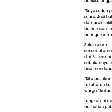
berisiko tinggi.
“Saya sudah 
suara. Jadi bu
dari jarak sek
perlintasan. 
peringatan ke
Selain alarm 
sensor otoma
dini. Sistem i
sebelumnya te
bisa mendapat
“Kita pastikan
takut atau ka
warga,” katan
Langkah ini me
perhatian pub