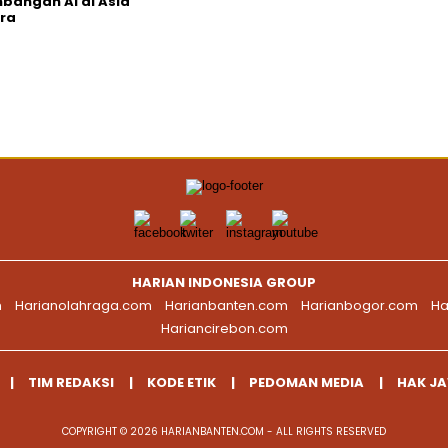
angan AI di Asia
ra
HARIAN INDONESIA GROUP
m
Harianolahraga.com
Harianbanten.com
Harianbogor.com
Ha
Hariancirebon.com
TIM REDAKSI
KODE ETIK
PEDOMAN MEDIA
HAK J
COPYRIGHT © 2026 HARIANBANTEN.COM - ALL RIGHTS RESERVED