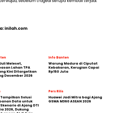
erwujud, sebelum tragedi serupa kembali terjadi.
a: inilah.com
nten
Info Banten
Juli Meleset,
Warung Madura di Ciputat
asan Lahan TPA
Kebakaran, Kerugian Capai
ng Kini Ditargetkan
Rp150 Juta
g Desember 2026
s
Pers Rilis
 Tampilkan Solusi
Huawei Jadi Mitra bagi Ajang
panan Data untuk
GSMA M360 ASEAN 2026
 Skenario di Ajang DTI
ia 2026, Dukung