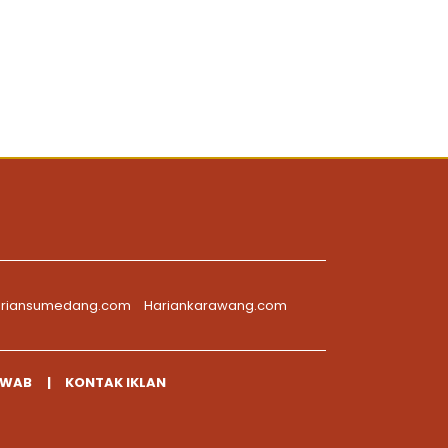
riansumedang.com
Hariankarawang.com
AWAB
KONTAK IKLAN