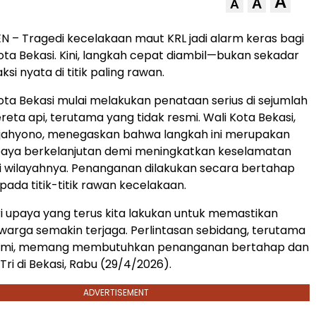
A
A
A
 – Tragedi kecelakaan maut KRL jadi alarm keras bagi
ta Bekasi. Kini, langkah cepat diambil—bukan sekadar
ksi nyata di titik paling rawan.
ta Bekasi mulai melakukan penataan serius di sejumlah
reta api, terutama yang tidak resmi. Wali Kota Bekasi,
 Tjahyono, menegaskan bahwa langkah ini merupakan
upaya berkelanjutan demi meningkatkan keselamatan
 wilayahnya. Penanganan dilakukan secara bertahap
pada titik-titik rawan kecelakaan.
ari upaya yang terus kita lakukan untuk memastikan
arga semakin terjaga. Perlintasan sebidang, terutama
esmi, memang membutuhkan penanganan bertahap dan
 Tri di Bekasi, Rabu (29/4/2026).
ADVERTISEMENT