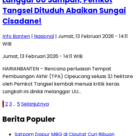
Tangsel Dituduh Abaikan Sungai
Cisadane!
Info Banten
|
Nasional
| Jumat, 13 Februari 2026 - 14:11
WIB
Jumat, 13 Februari 2026 - 14:11 WIB
HARIANBANTEN – Rencana perluasan Tempat
Pembuangan Akhir (TPA) Cipeucang seluas 3,1 hektare
oleh Pemkot Tangsel kembali menuai kritik keras.
Langkah ini dinilai melanggar UU…
Paginasi
1
2
3
…
5
Selanjutnya
pos
Berita Populer
Satpam Dapur MBG di Ciputat Curi Ribuan