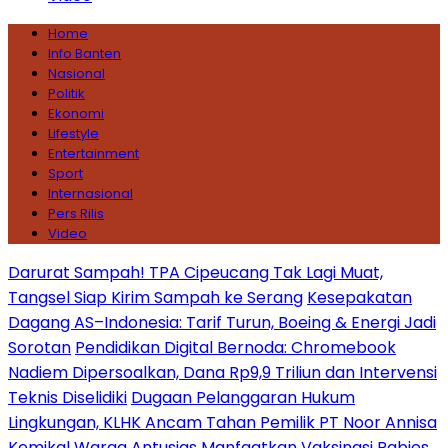
Home
Info Banten
Nasional
Politik
Ekonomi
Lifestyle
Entertainment
Sport
Internasional
Pers Rilis
Video
Darurat Sampah! TPA Cipeucang Tak Lagi Muat,
Tangsel Siap Kirim Sampah ke Serang
Kesepakatan
Dagang AS–Indonesia: Tarif Turun, Boeing & Energi Jadi
Sorotan
Pendidikan Digital Bernoda: Chromebook
Nadiem Dipersoalkan, Dana Rp9,9 Triliun dan Intervensi
Teknis Diselidiki
Dugaan Pelanggaran Hukum
Lingkungan, KLHK Ancam Tahan Pemilik PT Noor Annisa
Kemikal
Warga Antusias Manfaatkan Vaksinasi Rabies