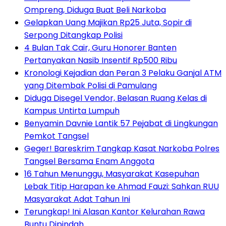
Ompreng, Diduga Buat Beli Narkoba
Gelapkan Uang Majikan Rp25 Juta, Sopir di
Serpong Ditangkap Polisi
4 Bulan Tak Cair, Guru Honorer Banten
Pertanyakan Nasib Insentif Rp500 Ribu
Kronologi Kejadian dan Peran 3 Pelaku Ganjal ATM
yang Ditembak Polisi di Pamulang
Diduga Disegel Vendor, Belasan Ruang Kelas di
Kampus Untirta Lumpuh
Benyamin Davnie Lantik 57 Pejabat di Lingkungan
Pemkot Tangsel
Geger! Bareskrim Tangkap Kasat Narkoba Polres
Tangsel Bersama Enam Anggota
16 Tahun Menunggu, Masyarakat Kasepuhan
Lebak Titip Harapan ke Ahmad Fauzi: Sahkan RUU
Masyarakat Adat Tahun Ini
Terungkap! Ini Alasan Kantor Kelurahan Rawa
Buntu Dipindah